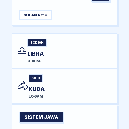
BULAN KE-0
ZODIAK
♎
LIBRA
UDARA
SHIO
🐴
KUDA
LOGAM
SISTEM JAWA