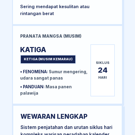
Sering mendapat kesulitan atau
rintangan berat
PRANATA MANGSA (MUSIM)
KATIGA
KETIGA (MUSIM KEMARAU)
SIKLUS
24
• FENOMENA:
Sumur mengering,
HARI
udara sangat panas
• PANDUAN:
Masa panen
palawija
WEWARAN LENGKAP
Sistem penjatahan dan urutan siklus hari
kompleks warisan peradaban kalender