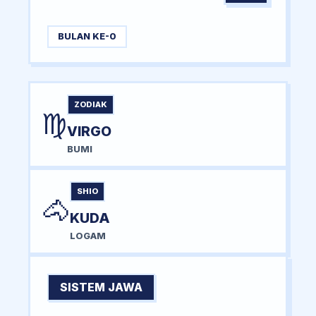
BULAN KE-0
ZODIAK
♍
VIRGO
BUMI
SHIO
🐴
KUDA
LOGAM
SISTEM JAWA