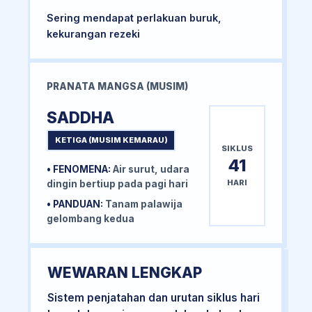
Sering mendapat perlakuan buruk,
kekurangan rezeki
PRANATA MANGSA (MUSIM)
SADDHA
KETIGA (MUSIM KEMARAU)
SIKLUS
41
• FENOMENA:
Air surut, udara
HARI
dingin bertiup pada pagi hari
• PANDUAN:
Tanam palawija
gelombang kedua
WEWARAN LENGKAP
Sistem penjatahan dan urutan siklus hari