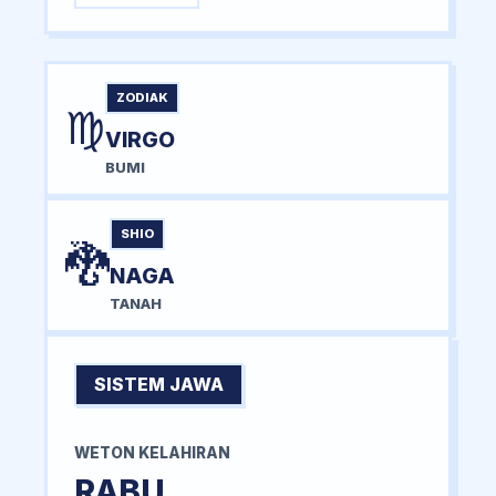
ZODIAK
♍
VIRGO
BUMI
SHIO
🐉
NAGA
TANAH
SISTEM JAWA
WETON KELAHIRAN
RABU