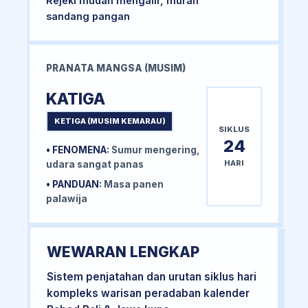
Rejeki mudah mengalir, murah
sandang pangan
PRANATA MANGSA (MUSIM)
KATIGA
KETIGA (MUSIM KEMARAU)
SIKLUS
24
• FENOMENA:
Sumur mengering,
HARI
udara sangat panas
• PANDUAN:
Masa panen
palawija
WEWARAN LENGKAP
Sistem penjatahan dan urutan siklus hari
kompleks warisan peradaban kalender