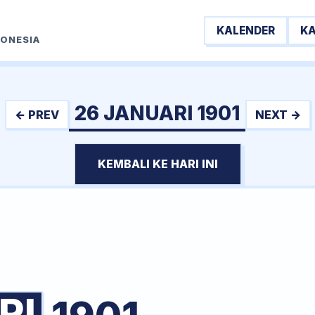
KALENDER
K
DONESIA
26 JANUARI 1901
← PREV
NEXT →
KEMBALI KE HARI INI
RI