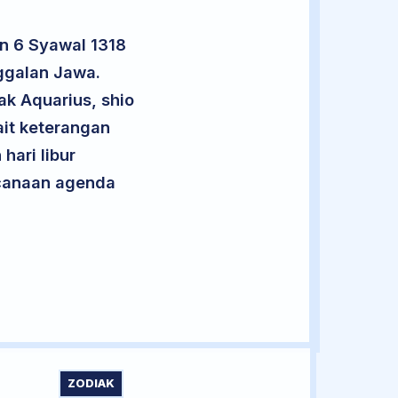
n 6 Syawal 1318
ggalan Jawa.
ak Aquarius, shio
it keterangan
hari libur
encanaan agenda
ZODIAK