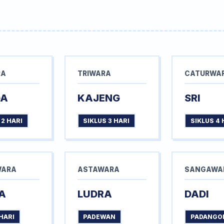
RA
TRIWARA
CATURWA
GA
KAJENG
SRI
 2 HARI
SIKLUS 3 HARI
SIKLUS 4 
WARA
ASTAWARA
SANGAWA
A
LUDRA
DADI
HARI
PADEWAN
PADANGO