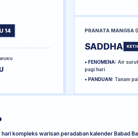
U 14
PRANATA MANGSA (
SADDHA
KETI
 WUKU
• FENOMENA:
Air surut
U
pagi hari
• PANDUAN:
Tanam pal
P
s hari kompleks warisan peradaban kalender Babad Bal