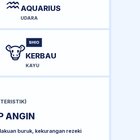
♒
AQUARIUS
UDARA
SHIO
🐮
KERBAU
KAYU
TERISTIK)
P ANGIN
lakuan buruk, kekurangan rezeki