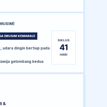
MUSIM)
GA (MUSIM KEMARAU)
SIKLUS
41
, udara dingin bertiup pada
HARI
awija gelombang kedua
i &