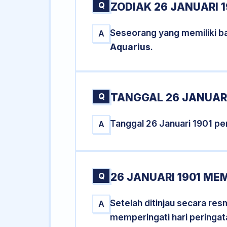
Q
ZODIAK 26 JANUARI 1
Seseorang yang memiliki ba
A
Aquarius
.
Q
TANGGAL 26 JANUARI
Tanggal 26 Januari 1901 p
A
Q
26 JANUARI 1901 ME
Setelah ditinjau secara re
A
memperingati hari peringat