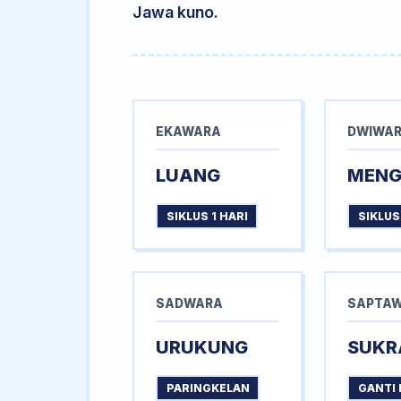
Jawa kuno.
EKAWARA
DWIWA
LUANG
MEN
SIKLUS 1 HARI
SIKLUS
SADWARA
SAPTA
URUKUNG
SUKR
PARINGKELAN
GANTI 