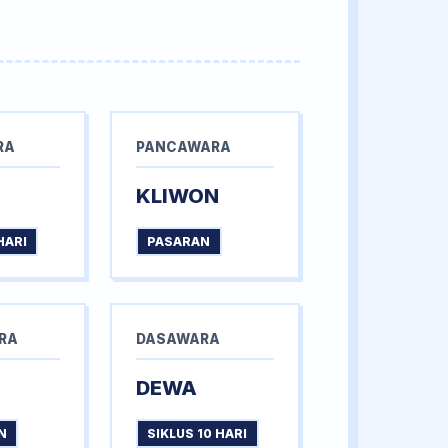
RA
PANCAWARA
KLIWON
HARI
PASARAN
RA
DASAWARA
DEWA
N
SIKLUS 10 HARI