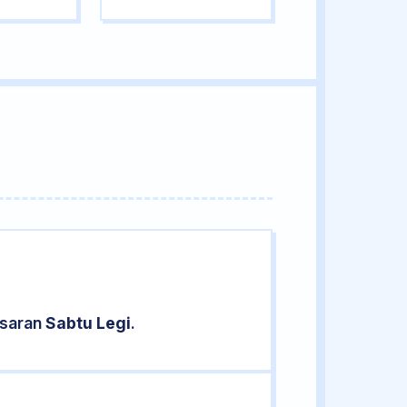
asaran
Sabtu Legi
.