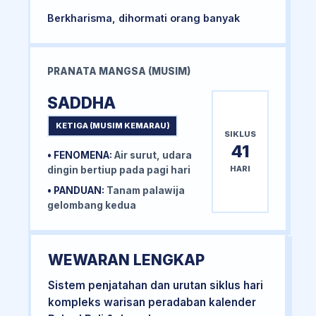
Berkharisma, dihormati orang banyak
PRANATA MANGSA (MUSIM)
SADDHA
KETIGA (MUSIM KEMARAU)
SIKLUS
41
• FENOMENA:
Air surut, udara
HARI
dingin bertiup pada pagi hari
• PANDUAN:
Tanam palawija
gelombang kedua
WEWARAN LENGKAP
Sistem penjatahan dan urutan siklus hari
kompleks warisan peradaban kalender