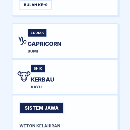
BULAN KE-9
ZODIAK
♑
CAPRICORN
BUMI
SHIO
🐮
KERBAU
KAYU
SISTEM JAWA
WETON KELAHIRAN