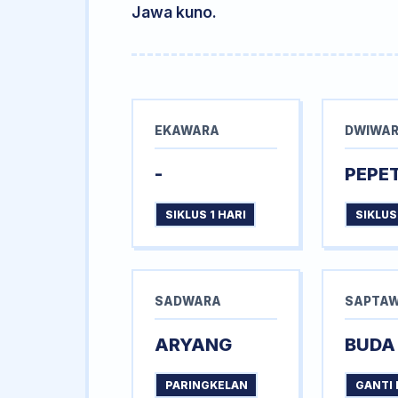
Jawa kuno.
EKAWARA
DWIWA
-
PEPE
SIKLUS 1 HARI
SIKLUS
SADWARA
SAPTA
ARYANG
BUDA
PARINGKELAN
GANTI 