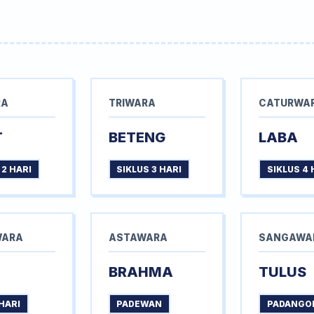
RA
TRIWARA
CATURWA
T
BETENG
LABA
 2 HARI
SIKLUS 3 HARI
SIKLUS 4 
WARA
ASTAWARA
SANGAWA
BRAHMA
TULUS
HARI
PADEWAN
PADANGO