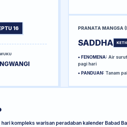
EPTU 16
PRANATA MANGSA (
SADDHA
KETI
 WUKU
• FENOMENA:
Air surut
UNGWANGI
pagi hari
• PANDUAN:
Tanam pal
P
s hari kompleks warisan peradaban kalender Babad Bal