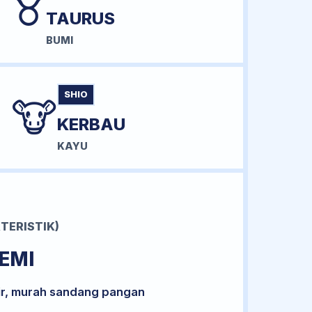
♉
TAURUS
BUMI
SHIO
🐮
KERBAU
KAYU
TERISTIK)
EMI
ir, murah sandang pangan