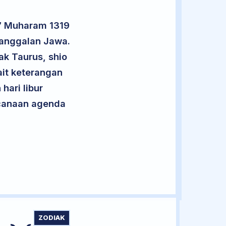
 7 Muharam 1319
nanggalan Jawa.
ak Taurus, shio
it keterangan
hari libur
encanaan agenda
ZODIAK