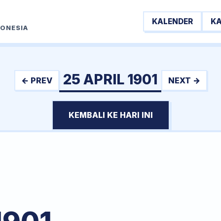
KALENDER
K
DONESIA
25 APRIL 1901
← PREV
NEXT →
KEMBALI KE HARI INI