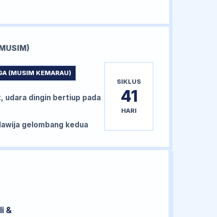
MUSIM)
GA (MUSIM KEMARAU)
SIKLUS
41
, udara dingin bertiup pada
HARI
awija gelombang kedua
i &