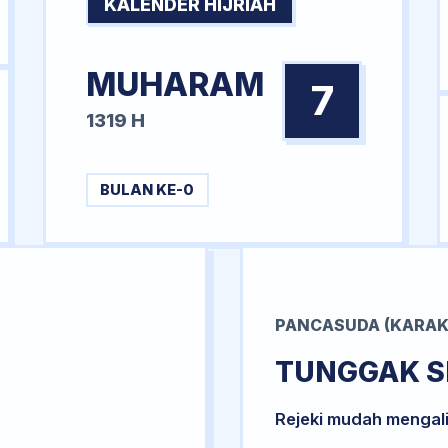
KALENDER HIJRIAH
MUHARAM
7
1319 H
BULAN KE-0
PANCASUDA (KARAK
TUNGGAK S
Rejeki mudah mengal