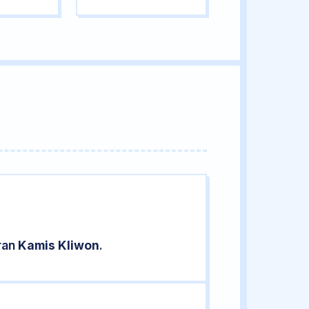
aran
Kamis Kliwon
.