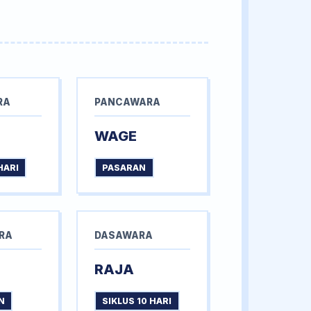
RA
PANCAWARA
WAGE
HARI
PASARAN
RA
DASAWARA
RAJA
N
SIKLUS 10 HARI