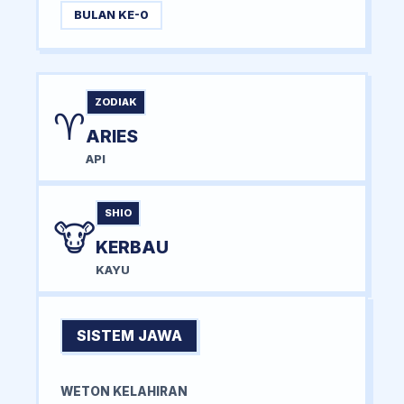
BULAN KE-0
ZODIAK
♈
ARIES
API
SHIO
🐮
KERBAU
KAYU
SISTEM JAWA
WETON KELAHIRAN