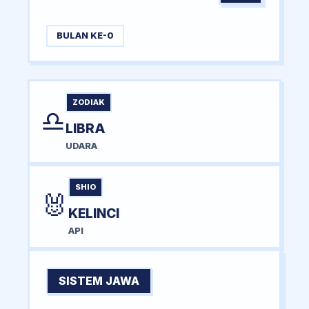
BULAN KE-0
ZODIAK
♎
LIBRA
UDARA
SHIO
🐰
KELINCI
API
SISTEM JAWA