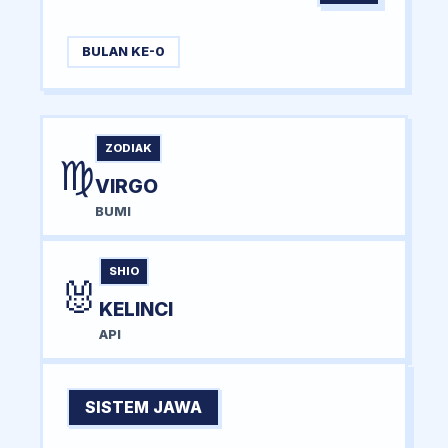
BULAN KE-0
ZODIAK
♍
VIRGO
BUMI
SHIO
🐰
KELINCI
API
SISTEM JAWA