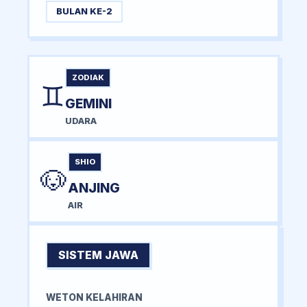
BULAN KE-2
ZODIAK
♊
GEMINI
UDARA
SHIO
🐶
ANJING
AIR
SISTEM JAWA
WETON KELAHIRAN