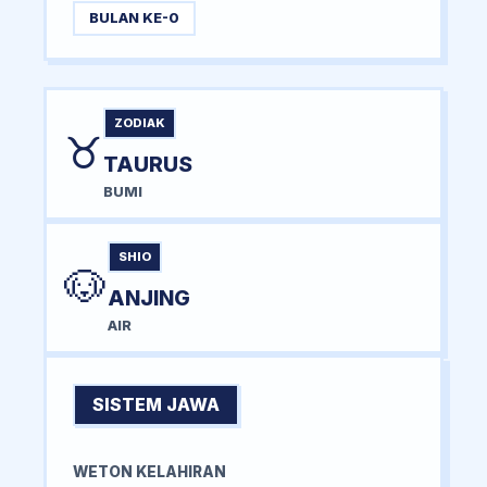
BULAN KE-0
ZODIAK
♉
TAURUS
BUMI
SHIO
🐶
ANJING
AIR
SISTEM JAWA
WETON KELAHIRAN