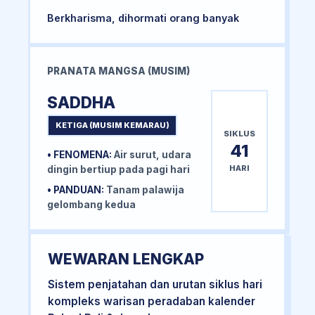
Berkharisma, dihormati orang banyak
PRANATA MANGSA (MUSIM)
SADDHA
KETIGA (MUSIM KEMARAU)
SIKLUS
41
• FENOMENA:
Air surut, udara
HARI
dingin bertiup pada pagi hari
• PANDUAN:
Tanam palawija
gelombang kedua
WEWARAN LENGKAP
Sistem penjatahan dan urutan siklus hari
kompleks warisan peradaban kalender