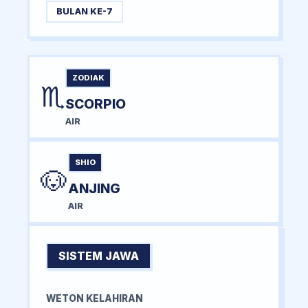
BULAN KE-7
ZODIAK
♏
SCORPIO
AIR
SHIO
🐶
ANJING
AIR
SISTEM JAWA
WETON KELAHIRAN