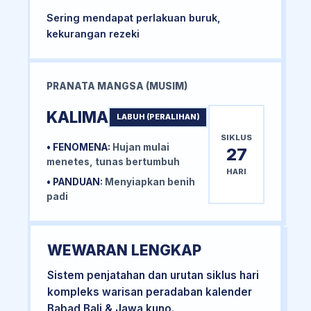
Sering mendapat perlakuan buruk,
kekurangan rezeki
PRANATA MANGSA (MUSIM)
KALIMA
LABUH (PERALIHAN)
SIKLUS
• FENOMENA:
Hujan mulai
27
menetes, tunas bertumbuh
HARI
• PANDUAN:
Menyiapkan benih
padi
WEWARAN LENGKAP
Sistem penjatahan dan urutan siklus hari
kompleks warisan peradaban kalender
Babad Bali & Jawa kuno.