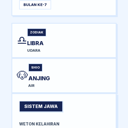
BULAN KE-7
ZODIAK
♎
LIBRA
UDARA
SHIO
🐶
ANJING
AIR
SISTEM JAWA
WETON KELAHIRAN