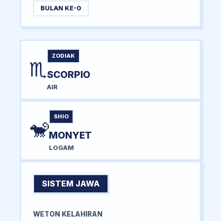
BULAN KE-0
ZODIAK
♏
SCORPIO
AIR
SHIO
🐒
MONYET
LOGAM
SISTEM JAWA
WETON KELAHIRAN