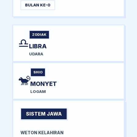
BULAN KE-0
ZODIAK
♎
LIBRA
UDARA
SHIO
🐒
MONYET
LOGAM
SISTEM JAWA
WETON KELAHIRAN