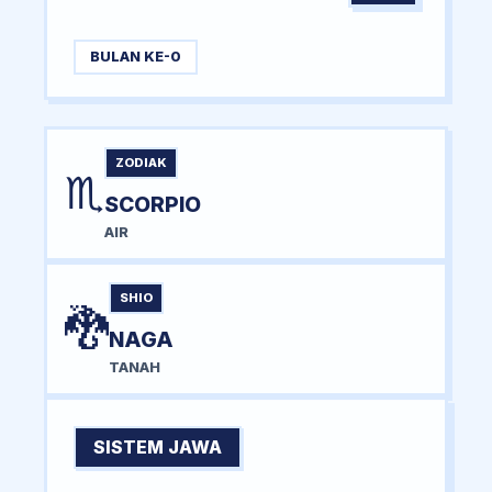
BULAN KE-0
ZODIAK
♏
SCORPIO
AIR
SHIO
🐉
NAGA
TANAH
SISTEM JAWA