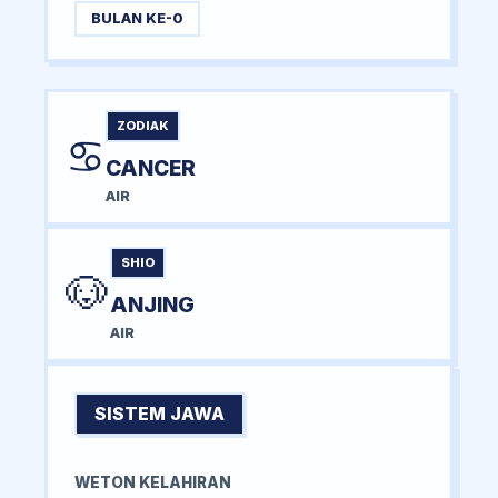
BULAN KE-0
ZODIAK
♋
CANCER
AIR
SHIO
🐶
ANJING
AIR
SISTEM JAWA
WETON KELAHIRAN