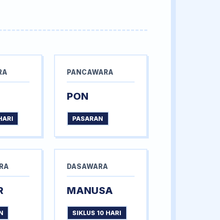
RA
PANCAWARA
PON
HARI
PASARAN
RA
DASAWARA
R
MANUSA
N
SIKLUS 10 HARI