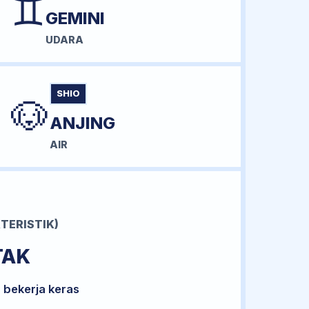
♊
GEMINI
UDARA
SHIO
🐶
ANJING
AIR
TERISTIK)
TAK
 bekerja keras