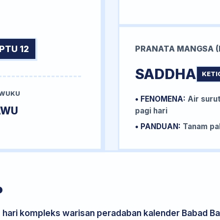
PTU 12
PRANATA MANGSA (
SADDHA
KETI
 WUKU
• FENOMENA:
Air surut
AWU
pagi hari
• PANDUAN:
Tanam pal
P
s hari kompleks warisan peradaban kalender Babad Bal