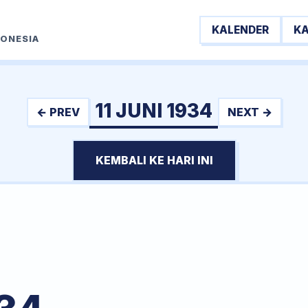
KALENDER
K
DONESIA
11 JUNI 1934
← PREV
NEXT →
KEMBALI KE HARI INI