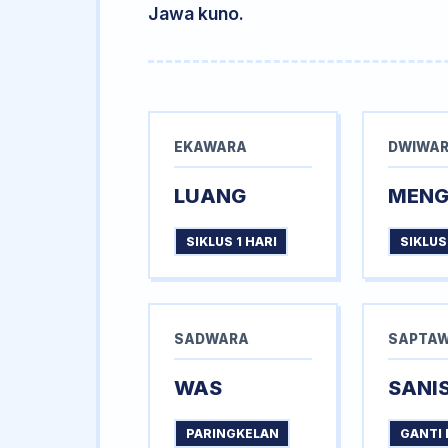
Jawa kuno.
EKAWARA
DWIWA
LUANG
MEN
SIKLUS 1 HARI
SIKLUS
SADWARA
SAPTA
WAS
SANI
PARINGKELAN
GANTI 