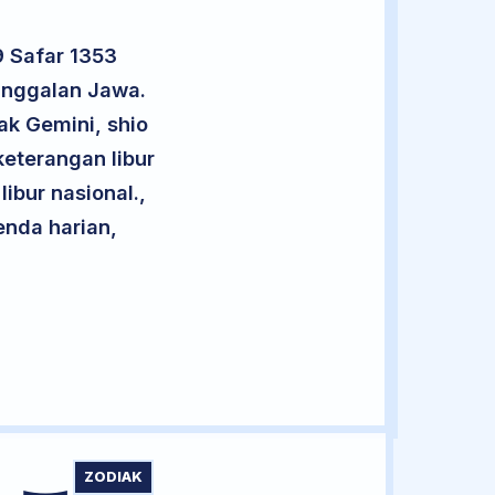
9 Safar 1353
anggalan Jawa.
ak Gemini, shio
eterangan libur
libur nasional.,
enda harian,
ZODIAK