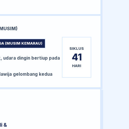
MUSIM)
GA (MUSIM KEMARAU)
SIKLUS
41
, udara dingin bertiup pada
HARI
awija gelombang kedua
i &