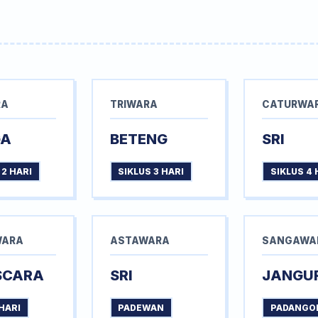
RA
TRIWARA
CATURWA
GA
BETENG
SRI
 2 HARI
SIKLUS 3 HARI
SIKLUS 4 
WARA
ASTAWARA
SANGAWA
SCARA
SRI
JANGU
HARI
PADEWAN
PADANGO