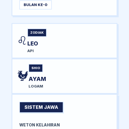
BULAN KE-0
ZODIAK
♌
LEO
API
SHIO
🐓
AYAM
LOGAM
SISTEM JAWA
WETON KELAHIRAN