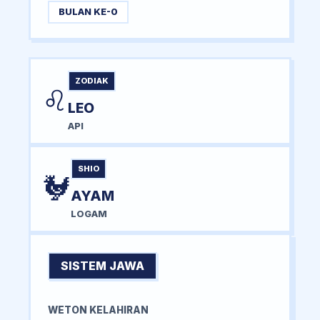
BULAN KE-0
ZODIAK
♌
LEO
API
SHIO
🐓
AYAM
LOGAM
SISTEM JAWA
WETON KELAHIRAN