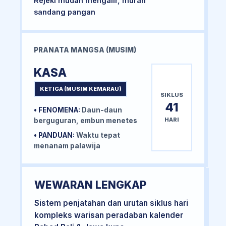
Rejeki mudah mengalir, murah
sandang pangan
PRANATA MANGSA (MUSIM)
KASA
KETIGA (MUSIM KEMARAU)
SIKLUS
41
• FENOMENA:
Daun-daun
HARI
berguguran, embun menetes
• PANDUAN:
Waktu tepat
menanam palawija
WEWARAN LENGKAP
Sistem penjatahan dan urutan siklus hari
kompleks warisan peradaban kalender