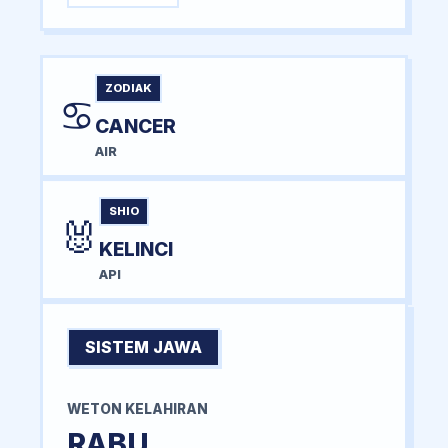
ZODIAK
♋
CANCER
AIR
SHIO
🐰
KELINCI
API
SISTEM JAWA
WETON KELAHIRAN
RABU