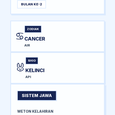
BULAN KE-2
ZODIAK
♋
CANCER
AIR
SHIO
🐰
KELINCI
API
SISTEM JAWA
WETON KELAHIRAN