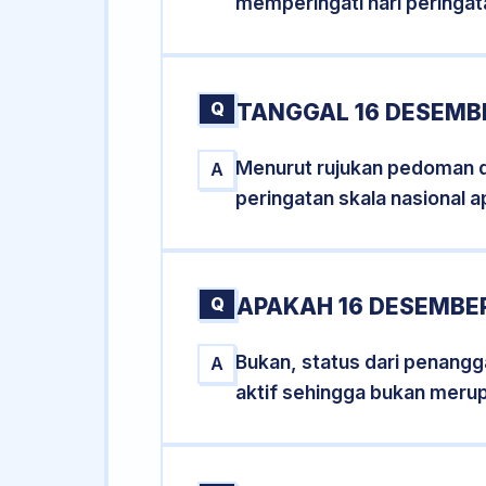
memperingati hari peringat
Q
TANGGAL 16 DESEMBE
Menurut rujukan pedoman dar
A
peringatan skala nasional a
Q
APAKAH 16 DESEMBE
Bukan, status dari penangga
A
aktif sehingga bukan meru