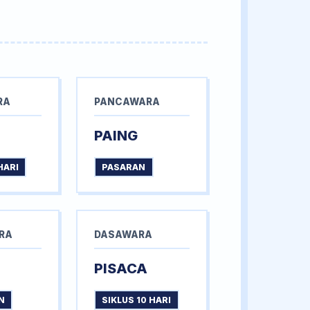
RA
PANCAWARA
PAING
HARI
PASARAN
RA
DASAWARA
PISACA
N
SIKLUS 10 HARI