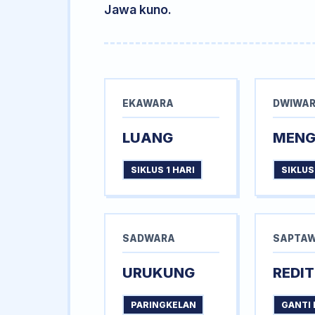
Jawa kuno.
EKAWARA
DWIWA
LUANG
MEN
SIKLUS 1 HARI
SIKLUS
SADWARA
SAPTA
URUKUNG
REDIT
PARINGKELAN
GANTI 