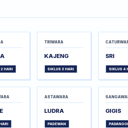
RA
TRIWARA
CATURWA
GA
KAJENG
SRI
 2 HARI
SIKLUS 3 HARI
SIKLUS 4 
WARA
ASTAWARA
SANGAWA
E
LUDRA
GIGIS
HARI
PADEWAN
PADANGO