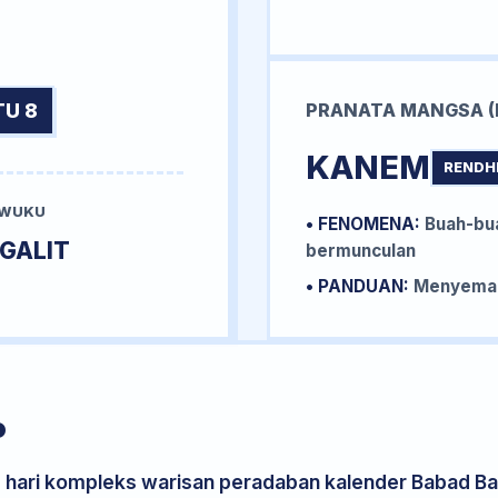
TU 8
PRANATA MANGSA (
KANEM
RENDH
 WUKU
• FENOMENA:
Buah-bua
GALIT
bermunculan
• PANDUAN:
Menyemai 
P
s hari kompleks warisan peradaban kalender Babad Bal