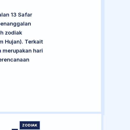
lan 13 Safar
 penanggalan
uh zodiak
 Hujan). Terkait
an merupakan hari
 perencanaan
ZODIAK