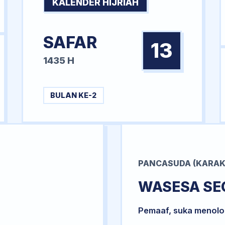
KALENDER HIJRIAH
SAFAR
13
1435 H
BULAN KE-2
PANCASUDA (KARAK
WASESA SE
Pemaaf, suka menol