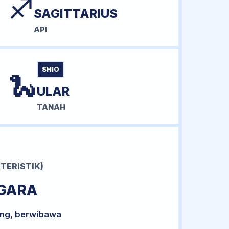
♐
SAGITTARIUS
API
SHIO
🐍
ULAR
TANAH
TERISTIK)
GARA
ong, berwibawa