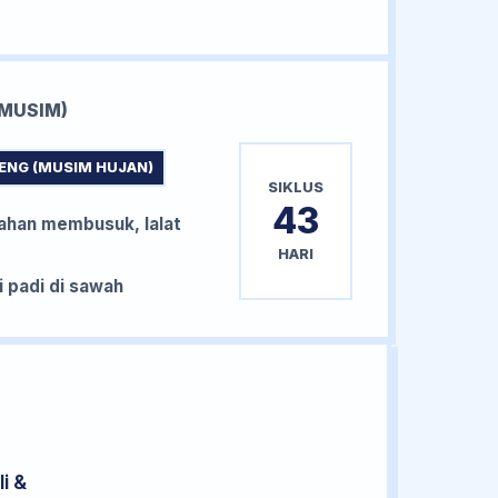
MUSIM)
ENG (MUSIM HUJAN)
SIKLUS
43
han membusuk, lalat
HARI
padi di sawah
i &