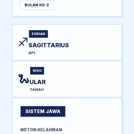
BULAN KE-2
ZODIAK
♐
SAGITTARIUS
API
SHIO
🐍
ULAR
TANAH
SISTEM JAWA
WETON KELAHIRAN