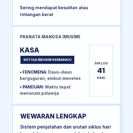
Sering mendapat kesulitan atau
rintangan berat
PRANATA MANGSA (MUSIM)
KASA
KETIGA (MUSIM KEMARAU)
SIKLUS
41
• FENOMENA:
Daun-daun
HARI
berguguran, embun menetes
• PANDUAN:
Waktu tepat
menanam palawija
WEWARAN LENGKAP
Sistem penjatahan dan urutan siklus hari