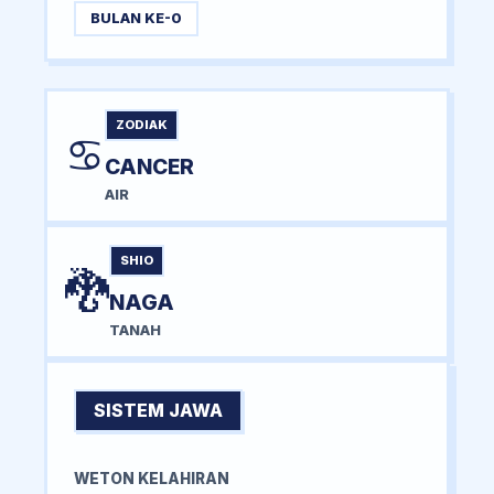
BULAN KE-0
ZODIAK
♋
CANCER
AIR
SHIO
🐉
NAGA
TANAH
SISTEM JAWA
WETON KELAHIRAN