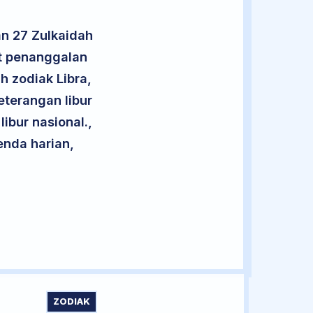
an 27 Zulkaidah
ut penanggalan
h zodiak Libra,
eterangan libur
libur nasional.,
enda harian,
ZODIAK