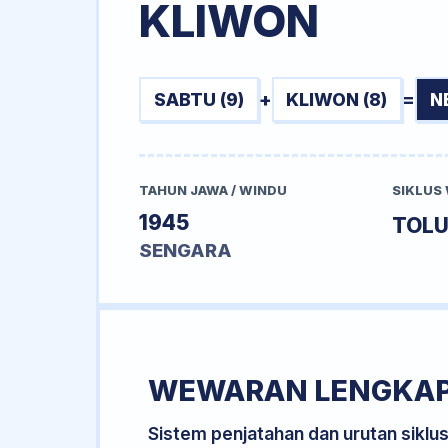
KLIWON
SABTU (9)
+
KLIWON (8)
=
N
TAHUN JAWA / WINDU
SIKLUS
1945
TOL
SENGARA
WEWARAN LENGKA
Sistem penjatahan dan urutan siklu