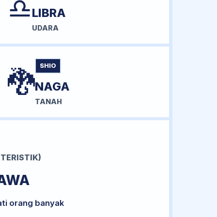
♎
LIBRA
UDARA
SHIO
🐉
NAGA
TANAH
TERISTIK)
BAWA
ati orang banyak