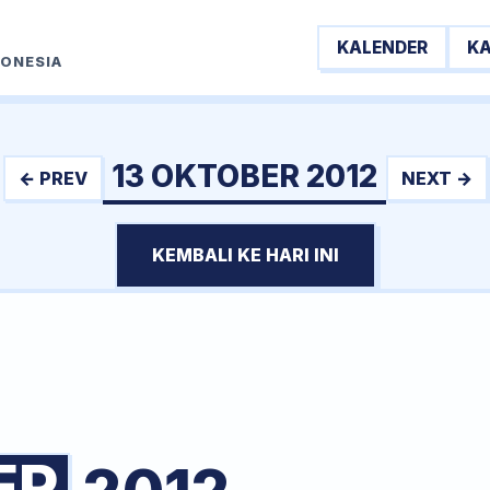
KALENDER
K
DONESIA
13 OKTOBER 2012
← PREV
NEXT →
KEMBALI KE HARI INI
ER