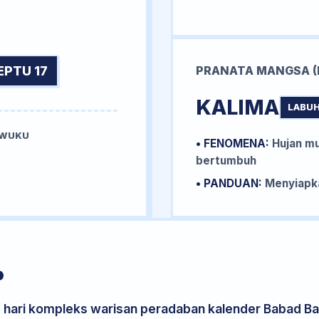
EPTU 17
PRANATA MANGSA (
KALIMA
LABUH
 WUKU
• FENOMENA:
Hujan mu
U
bertumbuh
• PANDUAN:
Menyiapka
P
s hari kompleks warisan peradaban kalender Babad Bal