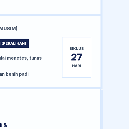
MUSIM)
 (PERALIHAN)
SIKLUS
27
lai menetes, tunas
HARI
n benih padi
i &