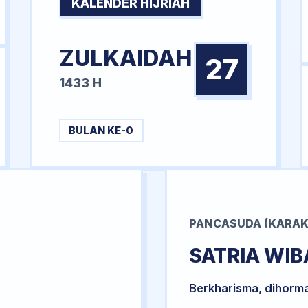
KALENDER HIJRIAH
ZULKAIDAH
27
1433 H
BULAN KE-0
PANCASUDA (KARAK
SATRIA WI
Berkharisma, dihorm