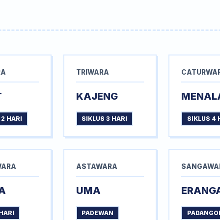
RA
TRIWARA
CATURWA
T
KAJENG
MENAL
 2 HARI
SIKLUS 3 HARI
SIKLUS 4 
WARA
ASTAWARA
SANGAWA
A
UMA
ERANG
HARI
PADEWAN
PADANGO