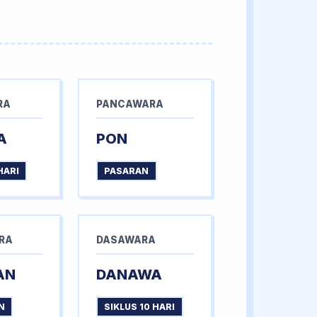
RA
PANCAWARA
A
PON
HARI
PASARAN
RA
DASAWARA
AN
DANAWA
N
SIKLUS 10 HARI