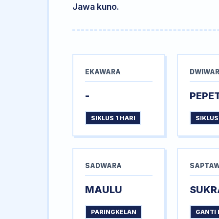
Jawa kuno.
EKAWARA
DWIWA
-
PEPE
SIKLUS 1 HARI
SIKLUS
SADWARA
SAPTA
MAULU
SUKR
PARINGKELAN
GANTI 