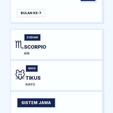
BULAN KE-7
ZODIAK
♏
SCORPIO
AIR
SHIO
🐭
TIKUS
KAYU
SISTEM JAWA