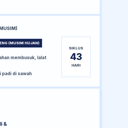
MUSIM)
ENG (MUSIM HUJAN)
SIKLUS
43
han membusuk, lalat
HARI
padi di sawah
i &