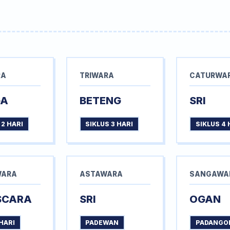
RA
TRIWARA
CATURWA
GA
BETENG
SRI
 2 HARI
SIKLUS 3 HARI
SIKLUS 4 
WARA
ASTAWARA
SANGAWA
SCARA
SRI
OGAN
HARI
PADEWAN
PADANGO