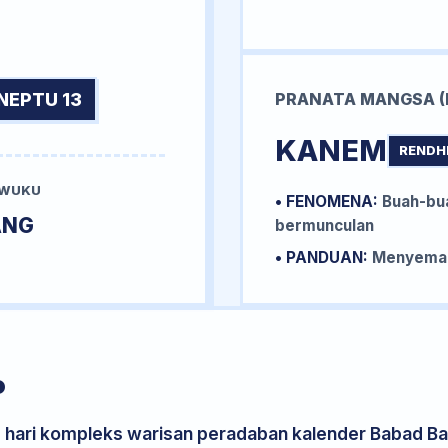
NEPTU 13
PRANATA MANGSA (
KANEM
RENDH
 WUKU
• FENOMENA:
Buah-bua
ANG
bermunculan
• PANDUAN:
Menyemai 
P
s hari kompleks warisan peradaban kalender Babad Bal