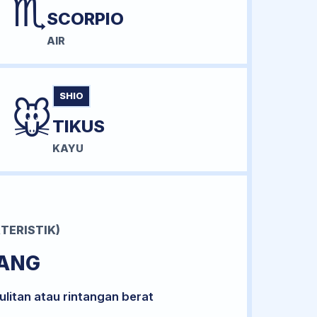
♏
SCORPIO
AIR
SHIO
🐭
TIKUS
KAYU
TERISTIK)
RANG
litan atau rintangan berat