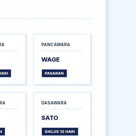
RA
PANCAWARA
WAGE
HARI
PASARAN
RA
DASAWARA
SATO
N
SIKLUS 10 HARI