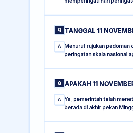
memperingati hari peringat
Q
TANGGAL 11 NOVEMBE
Menurut rujukan pedoman dar
A
peringatan skala nasional a
Q
APAKAH 11 NOVEMBE
Ya, pemerintah telah mene
A
berada di akhir pekan Ming