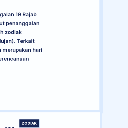
galan 19 Rajab
rut penanggalan
uh zodiak
jan). Terkait
an merupakan hari
 perencanaan
ZODIAK