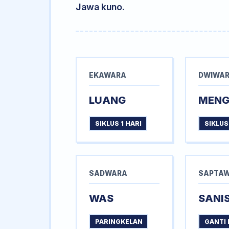
Jawa kuno.
EKAWARA
DWIWA
LUANG
MEN
SIKLUS 1 HARI
SIKLUS
SADWARA
SAPTA
WAS
SANI
PARINGKELAN
GANTI 