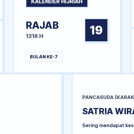
KALENDER HIJRIAH
RAJAB
19
1318 H
BULAN KE-7
PANCASUDA (KARAK
SATRIA WI
Sering mendapat kesu