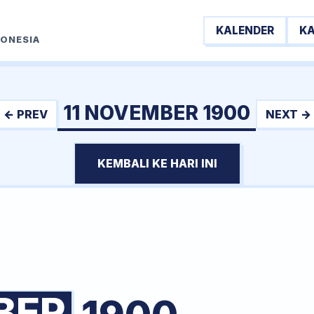
KALENDER
K
DONESIA
11 NOVEMBER 1900
← PREV
NEXT →
KEMBALI KE HARI INI
BER