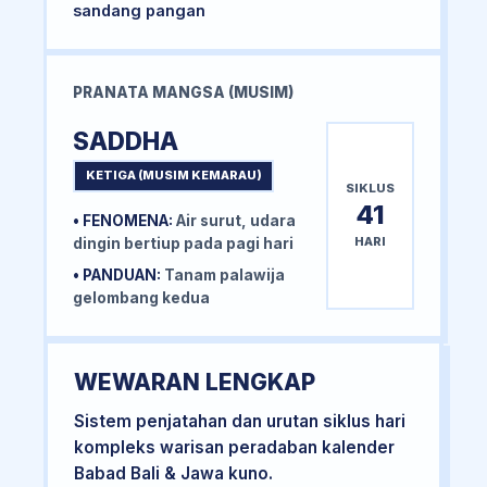
sandang pangan
PRANATA MANGSA (MUSIM)
SADDHA
KETIGA (MUSIM KEMARAU)
SIKLUS
41
• FENOMENA:
Air surut, udara
HARI
dingin bertiup pada pagi hari
• PANDUAN:
Tanam palawija
gelombang kedua
WEWARAN LENGKAP
Sistem penjatahan dan urutan siklus hari
kompleks warisan peradaban kalender
Babad Bali & Jawa kuno.