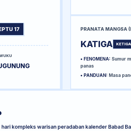
EPTU 17
PRANATA MANGSA (
KATIGA
KETIGA
 WUKU
• FENOMENA:
Sumur me
UGUNUNG
panas
• PANDUAN:
Masa pane
P
s hari kompleks warisan peradaban kalender Babad Bal