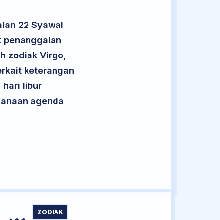
alan 22 Syawal
ut penanggalan
h zodiak Virgo,
rkait keterangan
hari libur
encanaan agenda
ZODIAK