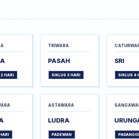
RA
TRIWARA
CATURWA
GA
PASAH
SRI
 2 HARI
SIKLUS 3 HARI
SIKLUS 4 
WARA
ASTAWARA
SANGAWA
A
LUDRA
URUNG
HARI
PADEWAN
PADANGO