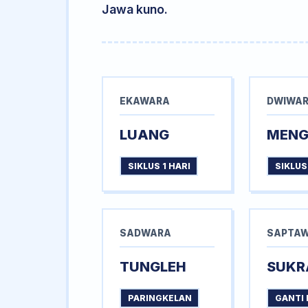
Jawa kuno.
EKAWARA
DWIWA
LUANG
MEN
SIKLUS 1 HARI
SIKLUS
SADWARA
SAPTA
TUNGLEH
SUKR
PARINGKELAN
GANTI 