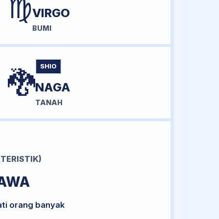
♍
VIRGO
BUMI
SHIO
🐉
NAGA
TANAH
TERISTIK)
BAWA
ati orang banyak