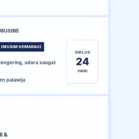
MUSIM)
 (MUSIM KEMARAU)
SIKLUS
24
ngering, udara sangat
HARI
n palawija
i &