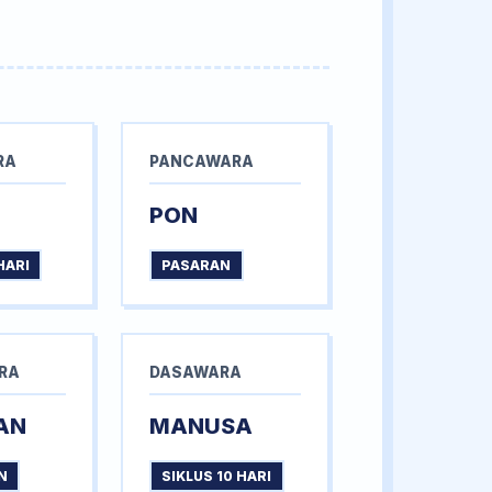
RA
PANCAWARA
PON
HARI
PASARAN
RA
DASAWARA
AN
MANUSA
N
SIKLUS 10 HARI