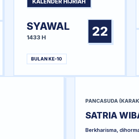
KALENDER HIJRIAH
SYAWAL
22
1433 H
BULAN KE-10
PANCASUDA (KARAK
SATRIA WI
Berkharisma, dihorm