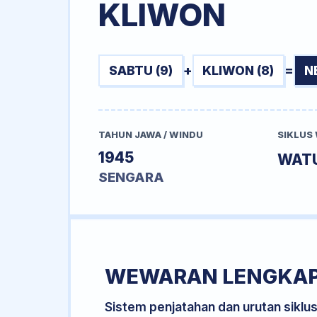
KLIWON
SABTU (9)
+
KLIWON (8)
=
N
TAHUN JAWA / WINDU
SIKLUS
1945
WAT
SENGARA
WEWARAN LENGKA
Sistem penjatahan dan urutan siklu