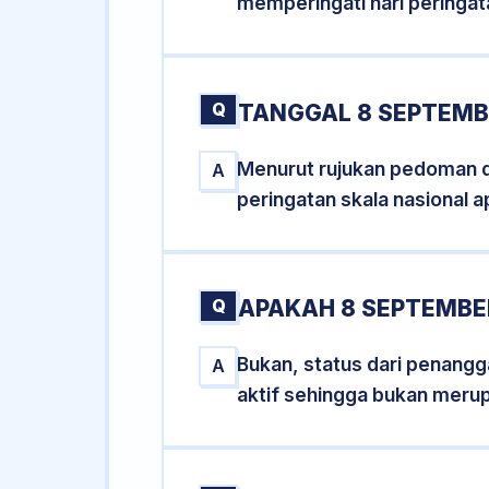
memperingati hari peringat
Q
TANGGAL 8 SEPTEMBE
Menurut rujukan pedoman dar
A
peringatan skala nasional a
Q
APAKAH 8 SEPTEMBE
Bukan, status dari penangga
A
aktif sehingga bukan meru