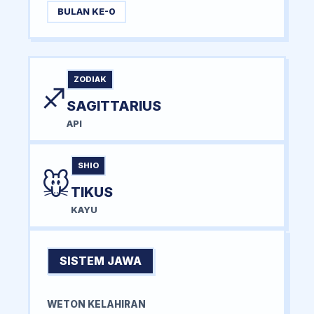
BULAN KE-0
ZODIAK
♐
SAGITTARIUS
API
SHIO
🐭
TIKUS
KAYU
SISTEM JAWA
WETON KELAHIRAN