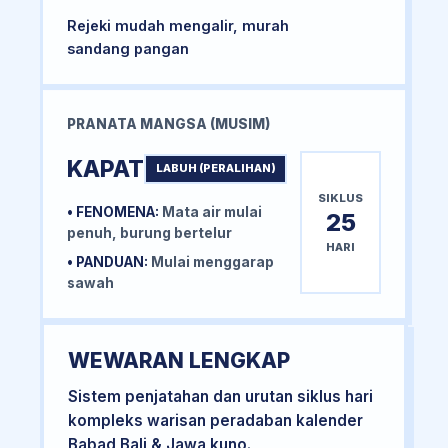
Rejeki mudah mengalir, murah
sandang pangan
PRANATA MANGSA (MUSIM)
KAPAT
LABUH (PERALIHAN)
SIKLUS
• FENOMENA:
Mata air mulai
25
penuh, burung bertelur
HARI
• PANDUAN:
Mulai menggarap
sawah
WEWARAN LENGKAP
Sistem penjatahan dan urutan siklus hari
kompleks warisan peradaban kalender
Babad Bali & Jawa kuno.