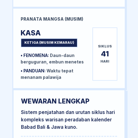
PRANATA MANGSA (MUSIM)
KASA
KETIGA (MUSIM KEMARAU)
SIKLUS
41
• FENOMENA:
Daun-daun
HARI
berguguran, embun menetes
• PANDUAN:
Waktu tepat
menanam palawija
WEWARAN LENGKAP
Sistem penjatahan dan urutan siklus hari
kompleks warisan peradaban kalender
Babad Bali & Jawa kuno.