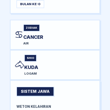
BULAN KE-0
ZODIAK
♋
CANCER
AIR
SHIO
🐴
KUDA
LOGAM
SISTEM JAWA
WETON KELAHIRAN