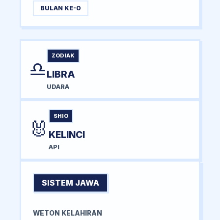
BULAN KE-0
ZODIAK
♎
LIBRA
UDARA
SHIO
🐰
KELINCI
API
SISTEM JAWA
WETON KELAHIRAN