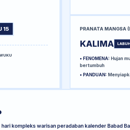
 15
PRANATA MANGSA (
KALIMA
LABUH
 WUKU
• FENOMENA:
Hujan mu
bertumbuh
• PANDUAN:
Menyiapka
P
s hari kompleks warisan peradaban kalender Babad Bal