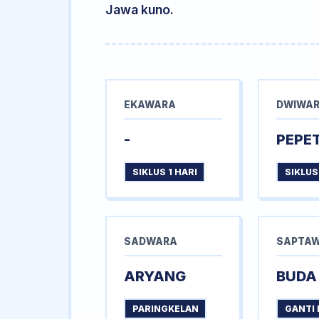
Jawa kuno.
EKAWARA
DWIWA
-
PEPE
SIKLUS 1 HARI
SIKLUS
SADWARA
SAPTA
ARYANG
BUDA
PARINGKELAN
GANTI 