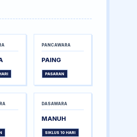
RA
PANCAWARA
A
PAING
HARI
PASARAN
RA
DASAWARA
MANUH
N
SIKLUS 10 HARI