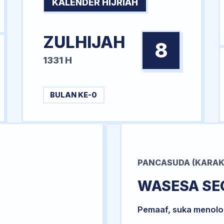
KALENDER HIJRIAH
ZULHIJAH
8
1331 H
BULAN KE-0
PANCASUDA (KARAK
WASESA SE
Pemaaf, suka menol