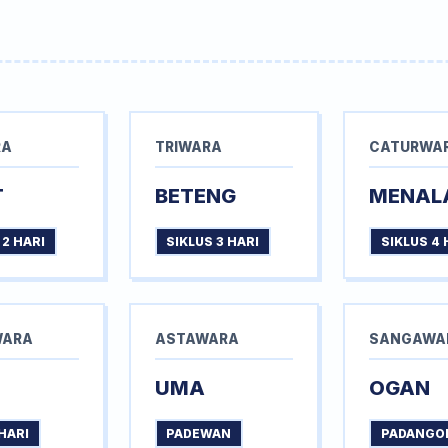
RA
TRIWARA
CATURWA
T
BETENG
MENAL
 2 HARI
SIKLUS 3 HARI
SIKLUS 4 
WARA
ASTAWARA
SANGAWA
UMA
OGAN
HARI
PADEWAN
PADANGO