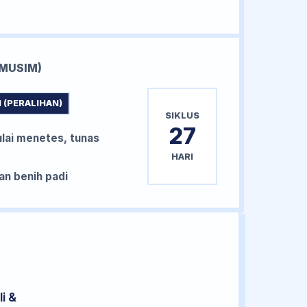
MUSIM)
 (PERALIHAN)
SIKLUS
27
lai menetes, tunas
HARI
n benih padi
i &