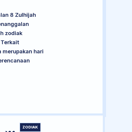
an 8 Zulhijah
penanggalan
uh zodiak
 Terkait
an merupakan hari
 perencanaan
ZODIAK