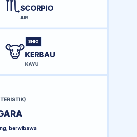
♏
SCORPIO
AIR
SHIO
🐮
KERBAU
KAYU
TERISTIK)
GARA
ong, berwibawa