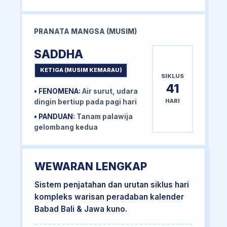
PRANATA MANGSA (MUSIM)
SADDHA
KETIGA (MUSIM KEMARAU)
SIKLUS
41
• FENOMENA:
Air surut, udara
HARI
dingin bertiup pada pagi hari
• PANDUAN:
Tanam palawija
gelombang kedua
WEWARAN LENGKAP
Sistem penjatahan dan urutan siklus hari
kompleks warisan peradaban kalender
Babad Bali & Jawa kuno.