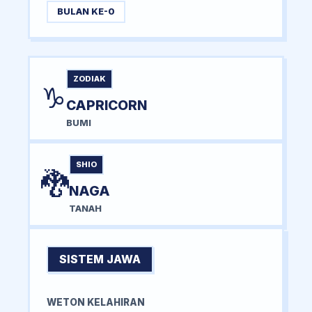
BULAN KE-0
ZODIAK
♑
CAPRICORN
BUMI
SHIO
🐉
NAGA
TANAH
SISTEM JAWA
WETON KELAHIRAN