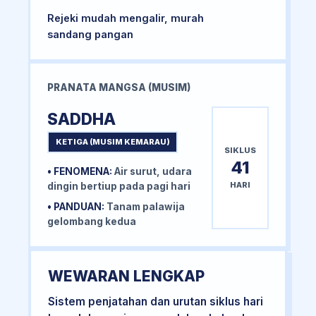
Rejeki mudah mengalir, murah
sandang pangan
PRANATA MANGSA (MUSIM)
SADDHA
KETIGA (MUSIM KEMARAU)
SIKLUS
41
• FENOMENA:
Air surut, udara
HARI
dingin bertiup pada pagi hari
• PANDUAN:
Tanam palawija
gelombang kedua
WEWARAN LENGKAP
Sistem penjatahan dan urutan siklus hari