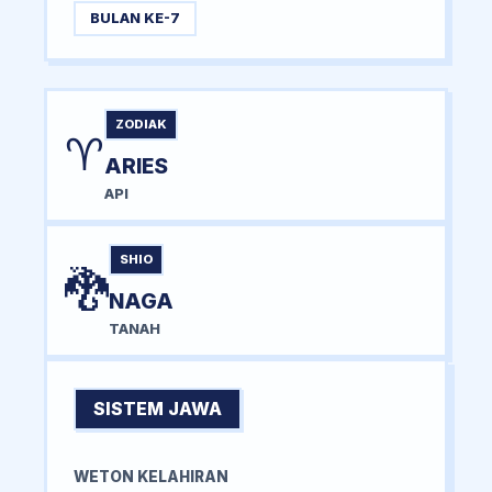
BULAN KE-7
ZODIAK
♈
ARIES
API
SHIO
🐉
NAGA
TANAH
SISTEM JAWA
WETON KELAHIRAN