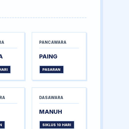
RA
PANCAWARA
A
PAING
HARI
PASARAN
RA
DASAWARA
MANUH
N
SIKLUS 10 HARI