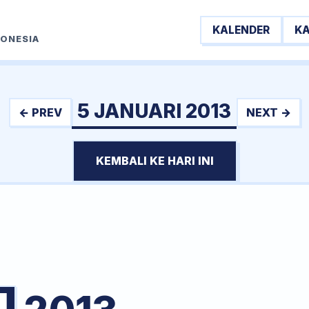
KALENDER
K
DONESIA
5 JANUARI 2013
← PREV
NEXT →
KEMBALI KE HARI INI
I