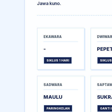
Jawa kuno.
EKAWARA
DWIWA
-
PEPE
SIKLUS 1 HARI
SIKLUS
SADWARA
SAPTA
MAULU
SUKR
PARINGKELAN
GANTI 