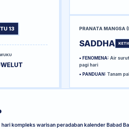
TU 13
PRANATA MANGSA (
SADDHA
KETI
 WUKU
• FENOMENA:
Air surut
UWELUT
pagi hari
• PANDUAN:
Tanam pal
P
s hari kompleks warisan peradaban kalender Babad Bal