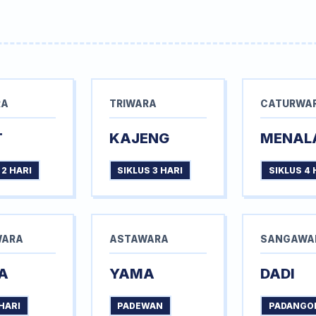
RA
TRIWARA
CATURWA
T
KAJENG
MENAL
 2 HARI
SIKLUS 3 HARI
SIKLUS 4 
WARA
ASTAWARA
SANGAWA
A
YAMA
DADI
HARI
PADEWAN
PADANGO