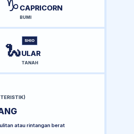
♑
CAPRICORN
BUMI
SHIO
🐍
ULAR
TANAH
TERISTIK)
RANG
litan atau rintangan berat