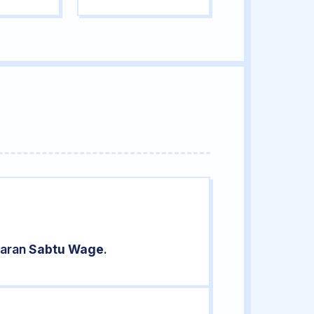
saran
Sabtu Wage
.