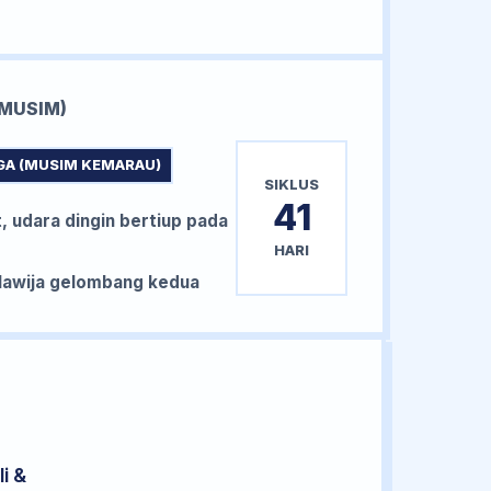
MUSIM)
GA (MUSIM KEMARAU)
SIKLUS
41
, udara dingin bertiup pada
HARI
awija gelombang kedua
i &