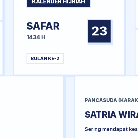
KALENDER HIJRIAH
SAFAR
23
1434 H
BULAN KE-2
PANCASUDA (KARAK
SATRIA WI
Sering mendapat kesu