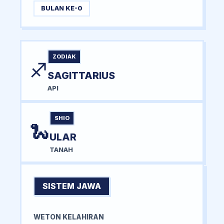
BULAN KE-0
ZODIAK
♐
SAGITTARIUS
API
SHIO
🐍
ULAR
TANAH
SISTEM JAWA
WETON KELAHIRAN