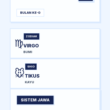
BULAN KE-0
ZODIAK
♍
VIRGO
BUMI
SHIO
🐭
TIKUS
KAYU
SISTEM JAWA