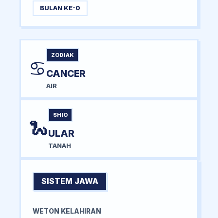
BULAN KE-0
ZODIAK
♋
CANCER
AIR
SHIO
🐍
ULAR
TANAH
SISTEM JAWA
WETON KELAHIRAN