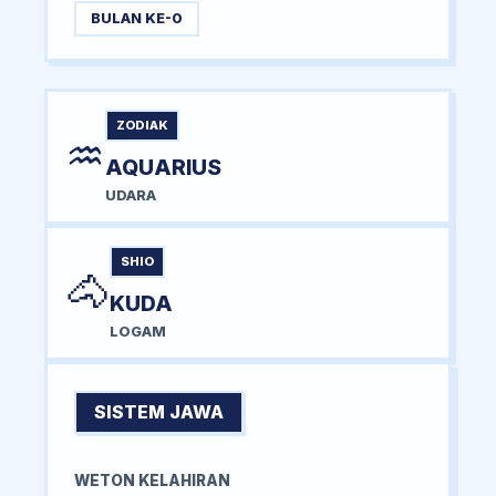
BULAN KE-0
ZODIAK
♒
AQUARIUS
UDARA
SHIO
🐴
KUDA
LOGAM
SISTEM JAWA
WETON KELAHIRAN