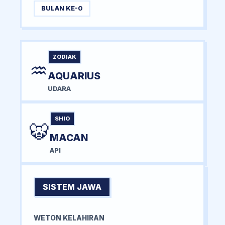
BULAN KE-0
ZODIAK
♒
AQUARIUS
UDARA
SHIO
🐯
MACAN
API
SISTEM JAWA
WETON KELAHIRAN