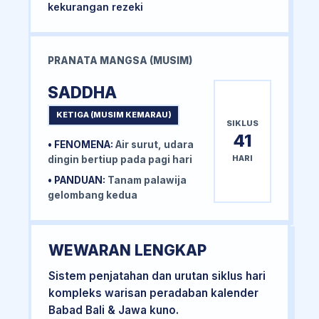
kekurangan rezeki
PRANATA MANGSA (MUSIM)
SADDHA
KETIGA (MUSIM KEMARAU)
SIKLUS
41
• FENOMENA:
Air surut, udara
HARI
dingin bertiup pada pagi hari
• PANDUAN:
Tanam palawija
gelombang kedua
WEWARAN LENGKAP
Sistem penjatahan dan urutan siklus hari
kompleks warisan peradaban kalender
Babad Bali & Jawa kuno.