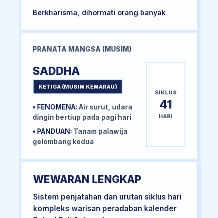
Berkharisma, dihormati orang banyak
PRANATA MANGSA (MUSIM)
SADDHA
KETIGA (MUSIM KEMARAU)
SIKLUS
41
• FENOMENA:
Air surut, udara
HARI
dingin bertiup pada pagi hari
• PANDUAN:
Tanam palawija
gelombang kedua
WEWARAN LENGKAP
Sistem penjatahan dan urutan siklus hari
kompleks warisan peradaban kalender