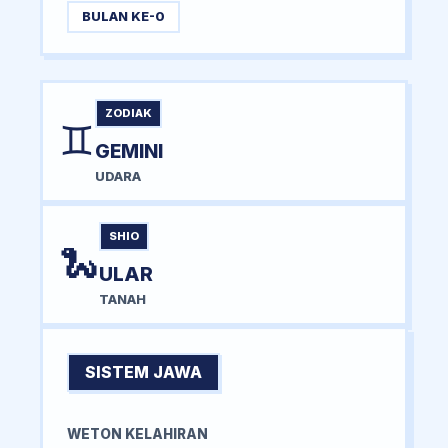
BULAN KE-0
ZODIAK
♊
GEMINI
UDARA
SHIO
🐍
ULAR
TANAH
SISTEM JAWA
WETON KELAHIRAN