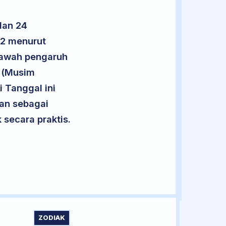
lan 24
12 menurut
 bawah pengaruh
a (Musim
i Tanggal ini
kan sebagai
secara praktis.
ZODIAK