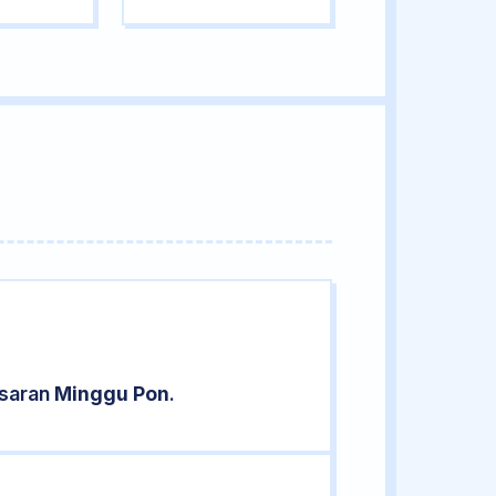
asaran
Minggu Pon
.