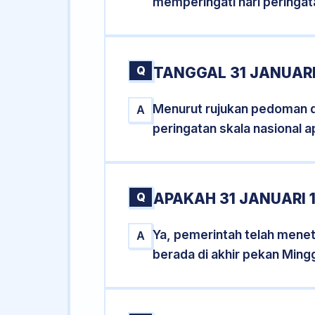
memperingati hari peringat
Q
TANGGAL 31 JANUARI
Menurut rujukan pedoman dar
A
peringatan skala nasional a
Q
APAKAH 31 JANUARI
Ya, pemerintah telah mene
A
berada di akhir pekan Ming