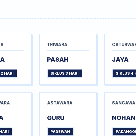
RA
TRIWARA
CATURWA
GA
PASAH
JAYA
 2 HARI
SIKLUS 3 HARI
SIKLUS 4 
WARA
ASTAWARA
SANGAWA
A
GURU
NOHAN
HARI
PADEWAN
PADANGO