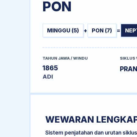
PON
MINGGU (5)
+
PON (7)
=
NEP
TAHUN JAWA / WINDU
SIKLUS
1865
PRA
ADI
WEWARAN LENGKA
Sistem penjatahan dan urutan siklu