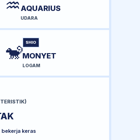
♒
AQUARIUS
UDARA
SHIO
🐒
MONYET
LOGAM
TERISTIK)
TAK
 bekerja keras