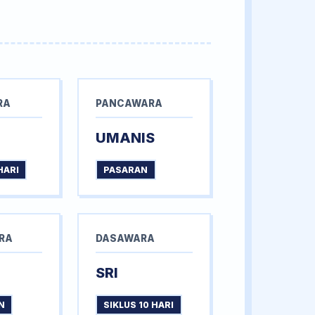
RA
PANCAWARA
UMANIS
HARI
PASARAN
RA
DASAWARA
SRI
N
SIKLUS 10 HARI