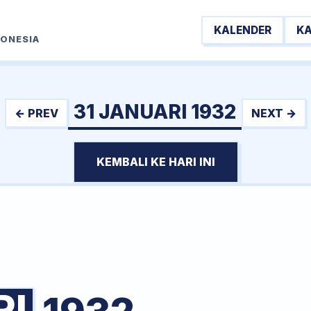
KALENDER
K
DONESIA
31 JANUARI 1932
← PREV
NEXT →
KEMBALI KE HARI INI
RI