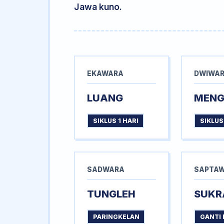
Jawa kuno.
EKAWARA
DWIWA
LUANG
MEN
SIKLUS 1 HARI
SIKLUS
SADWARA
SAPTA
TUNGLEH
SUKR
PARINGKELAN
GANTI 