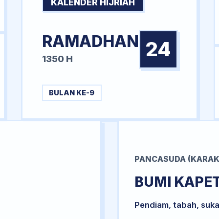
KALENDER HIJRIAH
RAMADHAN
24
1350 H
BULAN KE-9
PANCASUDA (KARAK
BUMI KAPE
Pendiam, tabah, suka