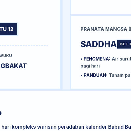
TU 12
PRANATA MANGSA (
SADDHA
KETI
 WUKU
• FENOMENA:
Air surut
NGBAKAT
pagi hari
• PANDUAN:
Tanam pal
P
s hari kompleks warisan peradaban kalender Babad Bal