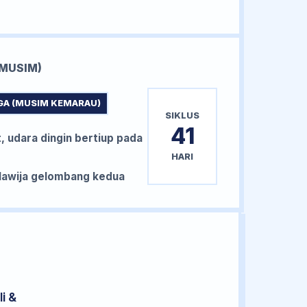
MUSIM)
GA (MUSIM KEMARAU)
SIKLUS
41
, udara dingin bertiup pada
HARI
awija gelombang kedua
i &