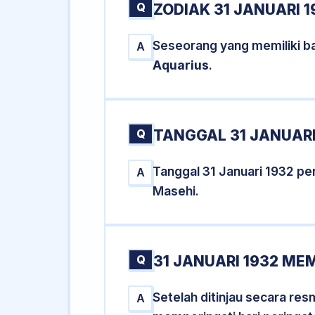
Q
ZODIAK 31 JANUARI 1
Seseorang yang memiliki ba
A
Aquarius
.
Q
TANGGAL 31 JANUARI
Tanggal 31 Januari 1932 p
A
Masehi.
Q
31 JANUARI 1932 ME
Setelah ditinjau secara res
A