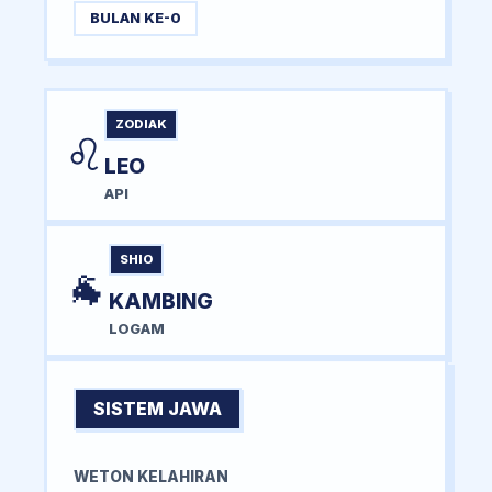
BULAN KE-0
ZODIAK
♌
LEO
API
SHIO
🐐
KAMBING
LOGAM
SISTEM JAWA
WETON KELAHIRAN