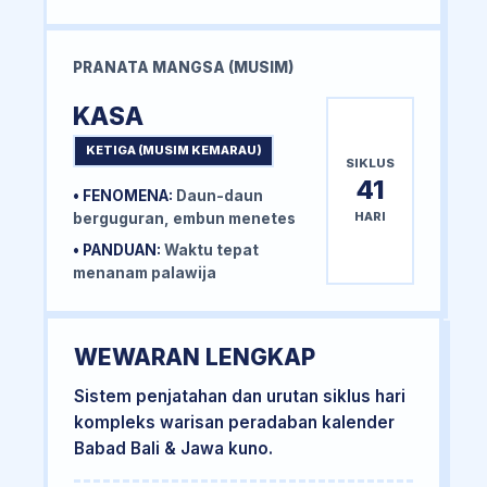
PRANATA MANGSA (MUSIM)
KASA
KETIGA (MUSIM KEMARAU)
SIKLUS
41
• FENOMENA:
Daun-daun
HARI
berguguran, embun menetes
• PANDUAN:
Waktu tepat
menanam palawija
WEWARAN LENGKAP
Sistem penjatahan dan urutan siklus hari
kompleks warisan peradaban kalender
Babad Bali & Jawa kuno.