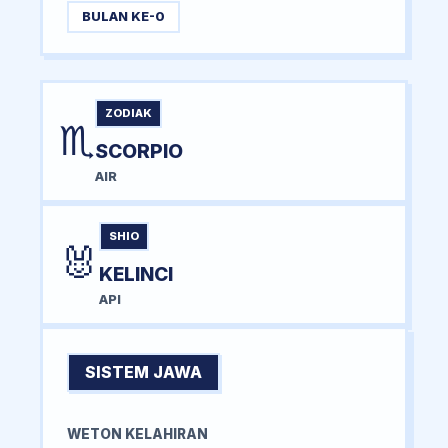
BULAN KE-0
ZODIAK
♏
SCORPIO
AIR
SHIO
🐰
KELINCI
API
SISTEM JAWA
WETON KELAHIRAN