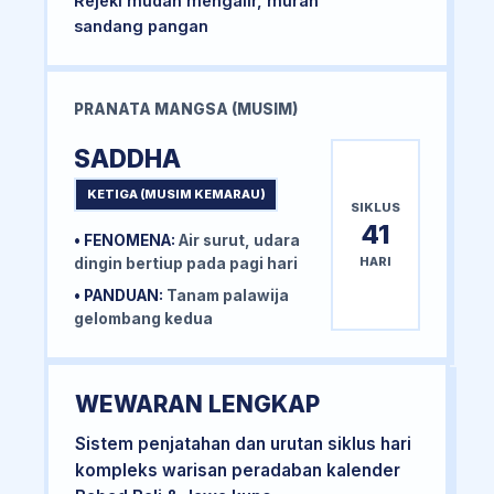
Rejeki mudah mengalir, murah
sandang pangan
PRANATA MANGSA (MUSIM)
SADDHA
KETIGA (MUSIM KEMARAU)
SIKLUS
41
• FENOMENA:
Air surut, udara
HARI
dingin bertiup pada pagi hari
• PANDUAN:
Tanam palawija
gelombang kedua
WEWARAN LENGKAP
Sistem penjatahan dan urutan siklus hari
kompleks warisan peradaban kalender